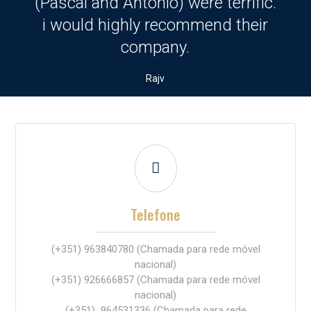
(Pascal and António) were terrific.
i would highly recommend their
company.
Rajv

Telefone
(+351) 963840780
(Chamada para rede móvel
nacional)
(+351)
926666857
(Chamada para rede móvel
nacional)
(+351)
964531336
(Chamada para rede