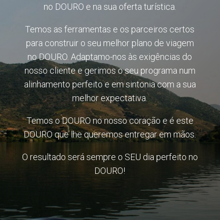
no DOURO e na sua oferta turística.
Temos as ferramentas e os parceiros certos
para construir o seu melhor plano de viagem
no DOURO. Adaptamo-nos às exigências do
nosso cliente e gerimos o seu programa num
alinhamento perfeito e em sintonia com a sua
melhor expectativa.
Temos o DOURO no nosso coração e é este
DOURO que lhe queremos entregar em mãos.
O resultado será sempre o SEU dia perfeito no
DOURO!