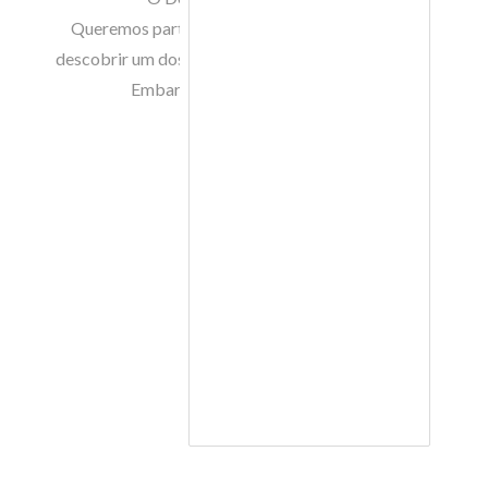
Queremos partilhá-la consigo. Vamos levá-lo a
descobrir um dos cenários mais bonitos do mundo.
Embarque connosco e relaxe…
%